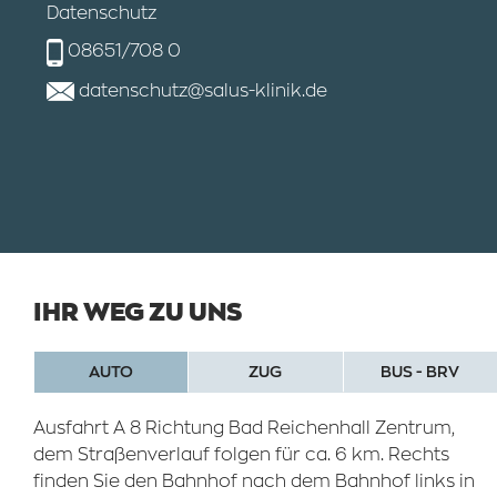
Datenschutz
08651/708 0
datenschutz@salus-klinik.de
IHR WEG ZU UNS
AUTO
ZUG
BUS - BRV
Ausfahrt A 8 Richtung Bad Reichenhall Zentrum,
dem Straßenverlauf folgen für ca. 6 km. Rechts
finden Sie den Bahnhof nach dem Bahnhof links in